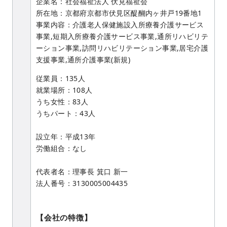
企業名：社会福祉法人 伏見福祉会
所在地：京都府京都市伏見区醍醐内ヶ井戸19番地1
事業内容：介護老人保健施設入所療養介護サービス
事業,短期入所療養介護サービス事業,通所リハビリテ
ーション事業,訪問リハビリテーション事業,居宅介護
支援事業,通所介護事業(新規)
従業員：135人
就業場所：108人
うち女性：83人
うちパート：43人
設立年：平成13年
労働組合：なし
代表者名：理事長 箕口 新一
法人番号：3130005004435
【会社の特徴】