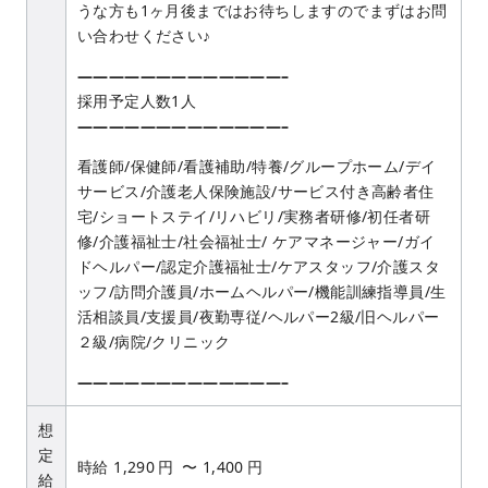
うな方も1ヶ月後まではお待ちしますのでまずはお問
い合わせください♪
—————————————–
採用予定人数1人
—————————————–
看護師/保健師/看護補助/特養/グループホーム/デイ
サービス/介護老人保険施設/サービス付き高齢者住
宅/ショートステイ/リハビリ/実務者研修/初任者研
修/介護福祉士/社会福祉士/ ケアマネージャー/ガイ
ドヘルパー/認定介護福祉士/ケアスタッフ/介護スタ
ッフ/訪問介護員/ホームヘルパー/機能訓練指導員/生
活相談員/支援員/夜勤専従/ヘルパー2級/旧ヘルパー
２級/病院/クリニック
—————————————–
想
定
時給
1,290
円
〜
1,400
円
給