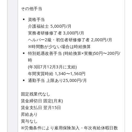
その他手当
資格手当
介護福祉士 5,000円/月
実務者研修修了者 3,000円/月
ヘルパー2級・初任者研修修了者 2,000円/月
※時間数が少ない場合は時給換算
特別処遇改善手当 (時給換算×実働)50円〜200円/
時
(年3回7月12月3月に支給)
年間実質時給 1,340〜1,560円
通勤手当 上限あり25,000円/月
固定残業代なし
賃金締切日 固定(月末)
賃金支払日 翌月15日
昇給あり
賞与なし
※労働条件により雇用保険加入・年次有給休暇日数